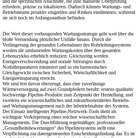
und die spezifischen Abschnitte, die eine manuelle Überprüfung
erfordern, präzise zu lokalisieren. Dadurch können Wartungs- und
Betriebsteams proaktiv eingreifen und Risiken eindämmen, während
sie sich noch im Anfangsstadium befinden.
Der Wert dieser vorbeugenden Wartungsstrategie geht weit über die
bloße Vermeidung plötzlicher Unfälle hinaus. Durch die
Verlängerung der gesunden Lebensdauer des Rohrleitungssystems
werden die umfassenden Wartungskosten über den gesamten
Lebenszyklus erheblich reduziert. Gleichzeitig werden
Energieverschwendung und soziale Störungen durch
Notfallreparaturen minimiert und so ein harmonisches
Gleichgewicht zwischen Sicherheit, Wirtschaftlichkeit und
Energieeinsparung erreicht.
Wir sind fest davon überzeugt, dass eine zuverlässige
Wärmeversorgung auf zwei Grundpfeilern beruht: erstens qualitativ
hochwertige Pipeline-Produkte zum Zeitpunkt der Herstellung; und
zweitens ein wissenschaftliches und zukunftsorientiertes Betriebs-
und Wartungsmanagement nach der Inbetriebnahme des Systems.
Der Einsatz intelligenter Pipeline-Netzwerk-Tools dient als
wichtigste Verkörperung eines solchen wissenschaftlichen
Managements. Die Durchführung regelmäßiger, professioneller
„Gesundheitsbewertungen“ des Pipelinesystems stellt eine
Verpflichtung zur datengesteuerten Entscheidungsfindung dar. Es ist