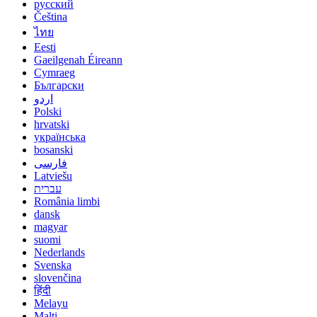
русский
Čeština
ไทย
Eesti
Gaeilgenah Éireann
Cymraeg
Български
اردو
Polski
hrvatski
українська
bosanski
فارسی
Latviešu
עברית
România limbi
dansk
magyar
suomi
Nederlands
Svenska
slovenčina
हिंदी
Melayu
Malti