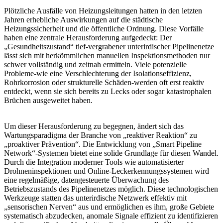
Plötzliche Ausfälle von Heizungsleitungen hatten in den letzten
Jahren erhebliche Auswirkungen auf die städtische
Heizungssicherheit und die öffentliche Ordnung. Diese Vorfälle
haben eine zentrale Herausforderung aufgedeckt: Der
„Gesundheitszustand“ tief-vergrabener unterirdischer Pipelinenetze
lässt sich mit herkömmlichen manuellen Inspektionsmethoden nur
schwer vollständig und zeitnah ermitteln. Viele potenzielle
Probleme-wie eine Verschlechterung der Isolationseffizienz,
Rohrkorrosion oder strukturelle Schäden-werden oft erst reaktiv
entdeckt, wenn sie sich bereits zu Lecks oder sogar katastrophalen
Brüchen ausgeweitet haben.
Um dieser Herausforderung zu begegnen, ändert sich das
Wartungsparadigma der Branche von „reaktiver Reaktion“ zu
„proaktiver Prävention“. Die Entwicklung von „Smart Pipeline
Network“-Systemen bietet eine solide Grundlage für diesen Wandel.
Durch die Integration moderner Tools wie automatisierter
Drohneninspektionen und Online-Leckerkennungssystemen wird
eine regelmäßige, datengesteuerte Überwachung des
Betriebszustands des Pipelinenetzes möglich. Diese technologischen
Werkzeuge statten das unterirdische Netzwerk effektiv mit
„sensorischen Nerven“ aus und ermöglichen es ihm, große Gebiete
systematisch abzudecken, anomale Signale effizient zu identifizieren