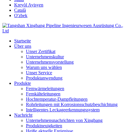
Kreyòl Ayisyen
Català
O'zbek
Startseite
Über uns
Unser Zertifikat
Unternehmenskultur
Unternehmensvorstellung
Warum uns wählen
Unser Service
Produktanwendung
Produkte
Fernwärmeleitungen
Fernkälteleitungen
Hochtemperatur-Dampfleitungen
Rohrleitungen mit Korrosionsschutzbeschichtung
Intelligentes Leckageerkennungssystem
Nachricht
Unternehmensnachrichten von Xingbang
Produktneuigkeiten
Heiße aktuelle Ereignisse