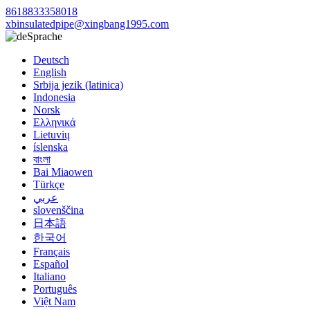
8618833358018
xbinsulatedpipe@xingbang1995.com
Sprache
Deutsch
English
Srbija jezik (latinica)
Indonesia
Norsk
Ελληνικά
Lietuvių
íslenska
বাংলা
Bai Miaowen
Türkçe
عربي
slovenščina
日本語
한국어
Français
Español
Italiano
Português
Việt Nam